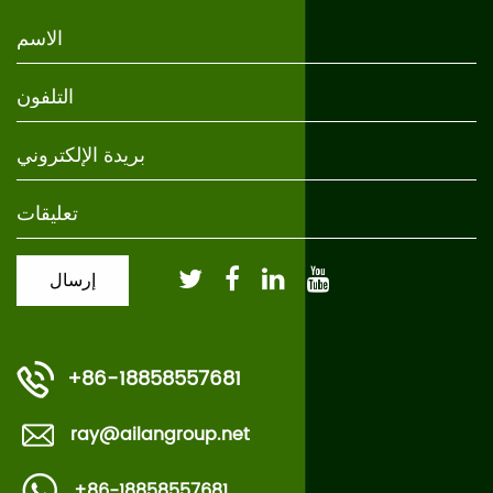
+86-18858557681
ray@ailangroup.net
+86-18858557681