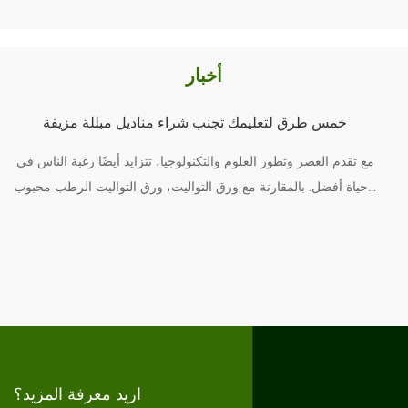
أخبار
خمس طرق لتعليمك تجنب شراء مناديل مبللة مزيفة
مع تقدم العصر وتطور العلوم والتكنولوجيا، تتزايد أيضًا رغبة الناس في
حياة أفضل. بالمقارنة مع ورق التواليت، ورق التواليت الرطب محبوب...
ق
ة
اريد معرفة المزيد؟