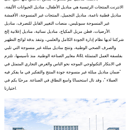
الانترنت
.المنتجات الرئيسية هي مناديل الأطفال، مناديل الحيوانات الأليفة،
مناديل قطنية ناعمة، مناديل التجميل، المنتجات غير المنسوجة، الأقمشة
غير المنسوجة سبونليس، منصات التغيير القابل للتصرف، مناديل
الأرضيات، قطن مزيل المكياج، مناديل نسائية، مناديل إعلانية إلخ.
شركتنا لديها نظام إدارة الجودة الكامل والعلمي، وتنفذ بدقة لوائح التطهير
والصرف الصحي الوطنية، وتنتج مناديل مبللة غير منسوجة التي تلبي
معايير الصناعة الوطنية. منذ تأسيسها، تلتزم A&L بفلسفة العمل المتمثلة
في الابتكار التكنولوجي الموجه نحو الناس والغرض التجاري المتمثل في
"ضمان مناديل مبللة غير منسوجة جودة المنتج والتفكير في ما يفكر فيه
العملاء "، وقد نال استحسانًا واسع النطاق في الصناعة. مرحبًا بكم في
اختيارنا.