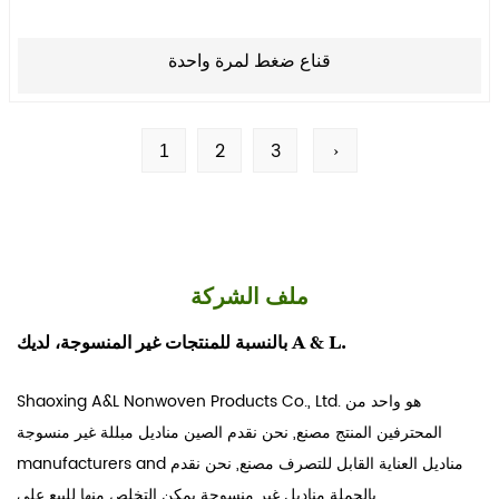
قناع ضغط لمرة واحدة
2
3
›
1
ملف الشركة
بالنسبة للمنتجات غير المنسوجة، لديك A & L.
Shaoxing A&L Nonwoven Products Co., Ltd. هو واحد من
المحترفين
المنتج مصنع
, نحن نقدم
الصين مناديل مبللة غير منسوجة
مناديل العناية القابل للتصرف مصنع
, نحن نقدم
and
manufacturers
بالجملة مناديل غير منسوجة يمكن التخلص منها للبيع على