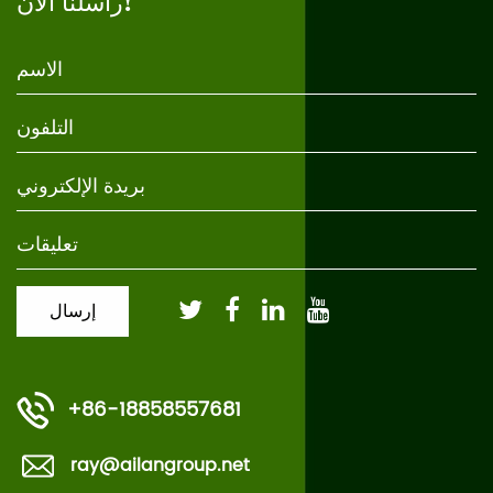
راسلنا الآن!
+86-18858557681
ray@ailangroup.net