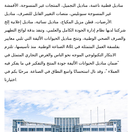
مناديل قطنية ناعمة، مناديل التجميل، المنتجات غير المنسوجة، الأقمشة
غير المنسوجة سبونليس، منصات التغيير القابل للتصرف، مناديل
الأرضيات، قطن مزيل المكياج، مناديل نسائية، مناديل إعلانية إلخ.
شركتنا لديها نظام إدارة الجودة الكامل والعلمي، وتنفذ بدقة لوائح التطهير
والصرف الصحي الوطنية، وتنتج مناديل الحيوانات الأليفة التي تلبي معايير
الصناعة الوطنية. منذ تأسيسها، تلتزم A&L بفلسفة العمل المتمثلة في
الابتكار التكنولوجي الموجه نحو الناس والغرض التجاري المتمثل في
"ضمان مناديل الحيوانات الأليفة جودة المنتج والتفكير في ما يفكر فيه
العملاء "، وقد نال استحسانًا واسع النطاق في الصناعة. مرحبًا بكم في
اختيارنا.