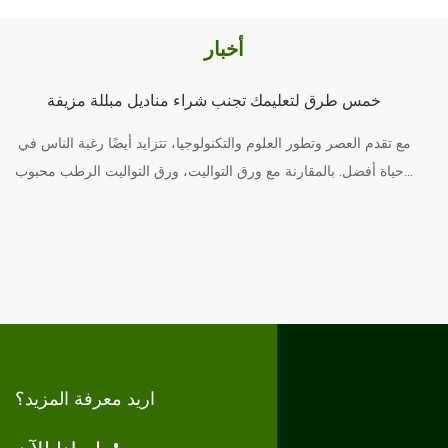
أخبار
خمس طرق لتعليمك تجنب شراء مناديل مبللة مزيفة
مع تقدم العصر وتطور العلوم والتكنولوجيا، تتزايد أيضًا رغبة الناس في
حياة أفضل. بالمقارنة مع ورق التواليت، ورق التواليت الرطب محبوب...
ق
ة
اريد معرفة المزيد؟