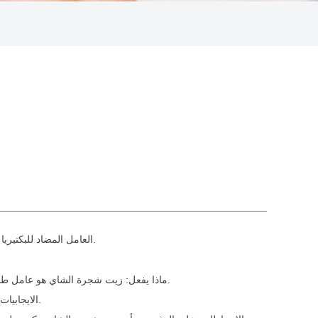
هو التأكد من أن المناديل تحافظ على مستوى عالٍ من النظافة أثناء الاستخدام وتمنع نمو البكتيريا والكائنات الحية الدقيقة.
العامل المضاد للبكتيري
ماذا يفعل: زيت شجرة الشاي هو عامل طبيعي مضاد للبكتيريا مع خصائص مضادة للبكتيريا والفطريات والفيروسات واسعة النطاق. له تأثير كبير على منع نمو الميكروبات في المناديل المبللة.
الايجابيات: زيت شجرة الشاي مشتق من شجرة كاميليا سينينسيس الأسترالية ويعتبر بشكل عام أقل تهيجًا للجلد بينما يكون ممتازًا في منع التلوث الميكروبي.