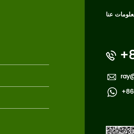
لومات عنا
+8
ray@
+86