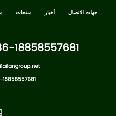
جهات الاتصال
أخبار
منتجات
مع
6-18858557681
ailangroup.net
-18858557681