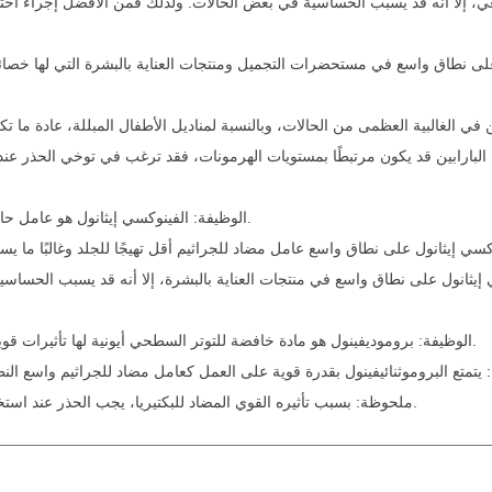
 على نطاق واسع في مستحضرات التجميل ومنتجات العناية بالبشرة التي لها خصائ
الوظيفة: الفينوكسي إيثانول هو عامل حافظة ومضاد للبكتيريا شائع وله تأثير مثبط جيد على البكتيريا والعفن.
الوظيفة: بروموديفينول هو مادة خافضة للتوتر السطحي أيونية لها تأثيرات قوية مضادة للجراثيم على مجموعة متنوعة من الكائنات الحية الدقيقة.
ملحوظة: بسبب تأثيره القوي المضاد للبكتيريا، يجب الحذر عند استخدامه للتأكد من استخدامه بتركيز مناسب لتجنب تهيج بشرة الطفل.