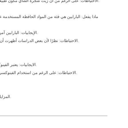
الاحتياطات: على الرغم من أن زيت شجرة الشاي مكون طبيعي، إلا أنه قد يسبب الحساسية في بعض الحالات. ولذلك فمن الأفضل إجراء اختبار الحساسية قبل الاستخدام، وخاصة للفئات الحساسة مثل الرضع.
ماذا يفعل: البارابين هي فئة من المواد الحافظة المستخدمة
الإيجابيات: البارابين آمن في الغالبية العظمى من الحالات، وبالنسبة لمناديل الأطفال المبللة، عادة ما تكون هناك حاجة إلى تركيزات أقل من البارابين لضمان سلامة المنتج.
الاحتياطات: نظرًا لأن بعض الدراسات أظهرت أن البارابين قد يكون مرتبطًا بمستويات الهرمونات، فقد ترغب في توخي الحذر عند اختيار واحد، خاصة للأطفال الذين يعانون من ظروف صحية خاصة.
الايجابيات: يعتبر الفينوكسي إيثانول على نطاق واسع عامل مضاد للجراثيم أقل تهيجًا للجلد وغالبًا ما يستخدم في منتجات الأطفال بتركيزات منخفضة نسبيًا لضمان السلامة.
الاحتياطات: على الرغم من استخدام الفينوكسي إيثانول على نطاق واسع في منتجات العناية بالبشرة، إلا أنه قد يسبب الحساسية في بعض الحالات. يوصى بإجراء اختبار الحساسية قبل الاستخدام.
المزايا: يتمتع البروموثنائيفينول بقدرة قوية على العمل كعامل مضاد للجراثيم واسع النطاق وغالباً ما يستخدم في المنتجات التي تتطلب معايير نظافة عالية.