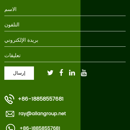
+86-18858557681
ray@ailangroup.net
+86-18858557681